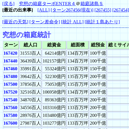
[戻る]
究想の箱庭ターボENTER４
＠
箱庭諸島Ｓ
[最近の出来事]
[ALL]
[ターン267456(現在)]
[267455]
[267454]
[最近の天気]
[ターン差命令]
[統計 ALL]
[統計１島あたり]
究想の箱庭統計
ターン
総人口
総資金
総面積
総預金
総ミサイ
167420
31553百人
64214億円
134百万坪
100千億
167440
36439百人
102157億円
134百万坪
100千億
167460
35991百人
55324億円
133百万坪
150千億
167480
39642百人
52230億円
135百万坪
200千億
167500
37856百人
75053億円
135百万坪
200千億
167520
32516百人
106958億円
134百万坪
200千億
167540
34870百人
89363億円
135百万坪
200千億
167560
34556百人
103316億円
133百万坪
200千億
167580
28976百人
103480億円
133百万坪
200千億
167600
27987百人
103277億円
133百万坪
200千億