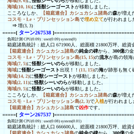
海域(9, 6)
に
怪獣シーいのら
が移動しました。
海域(10, 16)
に
怪獣シーゴースト
が移動しました。
こころなしか、
【箱庭連合】カシュカシュ諸島
の
森
が増え
コスモ・Le・プリンセッション島
で
埋め立て
が行われまし
⇒
埋(3, 3)
ターン267538
=====[
]=============================
負荷計測 CPU(0.09) : user(0.09) system(0)
箱庭諸島統計：総人口 671900人、総面積 21800万坪、総資金 1
【箱庭連合】カシュカシュ諸島
の
純金の碑
から、
300億
の金
コスモ・Le・プリンセッション島(15, 15)
の
流氷
が島の領海
海域(7, 5)
に
怪獣シーいのら
が移動しました。
海域
に
怪獣シーゴースト
出現！！
(11, 15)
の
海
が跡形も無く
海域(14, 2)
に
怪獣シーゴースト
が移動しました。
海域(2, 11)
に
怪獣シーいのら
が移動しました。
海域(9, 5)
に
怪獣シーいのら
が移動しました。
こころなしか、
【箱庭連合】カシュカシュ諸島
の
森
が増え
コスモ・Le・プリンセッション島(2, 3)
で
入植
が行われまし
【箱庭連合】カシュカシュ諸島
で
凶作
です。
ターン267537
=====[
]=============================
負荷計測 CPU(0.09) : user(0.08) system(0.01)
箱庭諸島統計：総人口 666600人、総面積 21800万坪、総資金 1
【箱庭連合】カシュカシュ諸島
の
純金の碑
から、
300億
の金