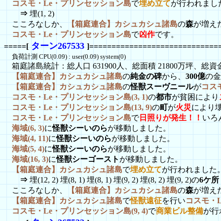
コスモ・Le・プリンセッション島
で
埋め立て
が行われまし
⇒
埋(1, 2)
こころなしか、
【箱庭連合】カシュカシュ諸島
の
森
が増え
コスモ・Le・プリンセッション島
で
凶作
です。
ターン267533
=====[
]=============================
負荷計測 CPU(0.09) : user(0.09) system(0)
箱庭諸島統計：総人口 631900人、総面積 21800万坪、総資金 1
【箱庭連合】カシュカシュ諸島
の
純金の碑
から、
300億
の金
【箱庭連合】カシュカシュ諸島
の
怪獣スーヴニール
が
コス
コスモ・Le・プリンセッション島(3, 1)
の
都市
が貧困により
コスモ・Le・プリンセッション島(13, 9)
の
町
が
火災
により
コスモ・Le・プリンセッション島
で
日照りが発生！！
いろ
海域(6, 3)
に
怪獣シーいのら
が移動しました。
海域(4, 11)
に
怪獣シーいのら
が移動しました。
海域(5, 4)
に
怪獣シーいのら
が移動しました。
海域(16, 3)
に
怪獣シーゴースト
が移動しました。
【箱庭連合】カシュカシュ諸島
で
埋め立て
が行われました
⇒
埋(12, 2) 埋(8, 1) 埋(8, 1) 埋(9, 2) 埋(8, 2) 埋(9, 2)の
6ケ所
こころなしか、
【箱庭連合】カシュカシュ諸島
の
森
が増え
【箱庭連合】カシュカシュ諸島
で
怪獣遠征
を行い
コスモ・
コスモ・Le・プリンセッション島(9, 4)
で
商業ビル整備
が行