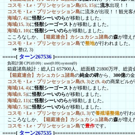
コスモ・Le・プリンセッション島(15, 15)
に
流氷
出現！！
コスモ・Le・プリンセッション島
に流氷が出現！！観光客
海域(7, 4)
に
怪獣シーいのら
が移動しました。
海域(15, 3)
に
怪獣シーゴースト
が移動しました。
海域(1, 10)
に
怪獣シーいのら
が移動しました。
こころなしか、
【箱庭連合】カシュカシュ諸島
の
森
が増え
コスモ・Le・プリンセッション島
で
整地
が行われました。
⇒
整(2, 3)
ターン267536
=====[
]=============================
負荷計測 CPU(0.09) : user(0.09) system(0)
箱庭諸島統計：総人口 657900人、総面積 21800万坪、総資金 1
【箱庭連合】カシュカシュ諸島
の
純金の碑
から、
300億
の金
コスモ・Le・プリンセッション島(9, 3)
と
(9, 4)
の商業ビルが
海域(14, 4)
に
怪獣シーゴースト
が移動しました。
海域(8, 5)
に
怪獣シーいのら
が移動しました。
海域(2, 11)
に
怪獣シーいのら
が移動しました。
海域(7, 5)
に
怪獣シーいのら
が移動しました。
コスモ・Le・プリンセッション島(1, 3)
で
養殖場整備
が行わ
こころなしか、
【箱庭連合】カシュカシュ諸島
の
森
が増え
コスモ・Le・プリンセッション島
で
豊作
です。
ターン267535
=====[
]=============================