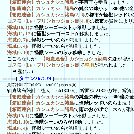
【箱庭連合】カシュカシュ諸島
が
宇宙王
を受賞しました。
【箱庭連合】カシュカシュ諸島
の
純金の碑
から、
300億
の金
【箱庭連合】カシュカシュ諸島(2, 3)
の
都市
が
怪獣レッドい
コスモ・Le・プリンセッション島(4, 0)
の
都市
が貧困により
海域(16, 1)
に
怪獣シーゴースト
が移動しました。
海域(11, 17)
に
怪獣シーゴースト
が移動しました。
海域(9, 7)
に
怪獣シーいのら
が移動しました。
海域(5, 4)
に
怪獣シーいのら
が移動しました。
海域(0, 10)
に
怪獣シーいのら
が移動しました。
こころなしか、
【箱庭連合】カシュカシュ諸島
の
森
が増え
コスモ・Le・プリンセッション島
で
整地
が行われました。
⇒
整(4, 3)
ターン267539
=====[
]=============================
負荷計測 CPU(0.09) : user(0.09) system(0)
箱庭諸島統計：総人口 661300人、総面積 21800万坪、総資金 1
【箱庭連合】カシュカシュ諸島
の
純金の碑
から、
300億
の金
【箱庭連合】カシュカシュ諸島
に
怪獣レッドいのら
出現！
【箱庭連合】カシュカシュ諸島
で
雨のおかげで
、木々が潤
海域(15, 1)
に
怪獣シーゴースト
が移動しました。
海域(1, 10)
に
怪獣シーいのら
が移動しました。
海域(6, 4)
に
怪獣シーいのら
が移動しました。