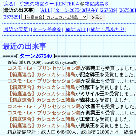
[戻る]
究想の箱庭ターボENTER４
＠
箱庭諸島Ｓ
[最近の出来事]
[ALL]
[ターン267540(現在)]
[267539]
[267538]
[267529]
[最近の天気]
[ターン差命令]
[統計 ALL]
[統計１島あたり]
最近の出来事
ターン267540
=====[
]=============================
負荷計測 CPU(0.09) : user(0.09) system(0)
コスモ・Le・プリンセッション島
が
園芸王
を受賞しました
【箱庭連合】カシュカシュ諸島
が
記念碑王
を受賞しました
コスモ・Le・プリンセッション島
が
災害王
を受賞しました
【箱庭連合】カシュカシュ諸島
が
怪獣王
を受賞しました。
【箱庭連合】カシュカシュ諸島
が
ミサイル王
を受賞しまし
【箱庭連合】カシュカシュ諸島
が
森林王
を受賞しました。
コスモ・Le・プリンセッション島
が
水産王
を受賞しました
コスモ・Le・プリンセッション島
が
商業王
を受賞しました
【箱庭連合】カシュカシュ諸島
が
工業王
を受賞しました。
【箱庭連合】カシュカシュ諸島
が
農業王
を受賞しました。
箱庭諸島統計：総人口 648400人、総面積 21800万坪、総資金 1