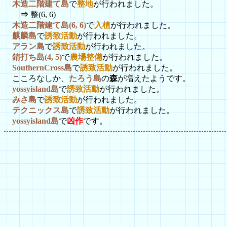
木造二階建て島
で
整地
が行われました。
⇒
整(6, 6)
木造二階建て島(6, 6)
で
入植
が行われました。
麒麟島
で
誘致活動
が行われました。
アラン島
で
誘致活動
が行われました。
錆打ち島(4, 5)
で
農場整備
が行われました。
SouthernCross島
で
誘致活動
が行われました。
こころなしか、
たろう島
の
森
が増えたようです。
yossyisland島
で
誘致活動
が行われました。
みさ島
で
誘致活動
が行われました。
テクニックス島
で
誘致活動
が行われました。
yossyisland島
で
凶作
です。