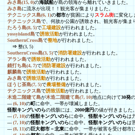
みさ島(15, 0)
の
海賊船
が島の領海から離れていきました。
みさ島
に流氷が出現！！観光客が集まりました。
テクニックス島(6, 1)
の
都市
が貧困により
スラム街
に変化し
テクニックス島
で、何故か公園が誘致され、観光客が集ま
たろう島(8, 5)
で
工場建設
が行われました。
yossyisland島
で
誘致活動
が行われました。
SouthernCross島
で
整地
が行われました。
⇒
整(3, 5)
SouthernCross島(3, 5)
で
消防署建設
が行われました。
アラン島
で
誘致活動
が行われました。
錆打ち島(4, 7)
で
消防署建設
が行われました。
麒麟島
で
誘致活動
が行われました。
みさ島
で
誘致活動
が行われました。
ほうじ茶島(7, 5)
で
農場整備
が行われました。
テクニックス島
で
誘致活動
が行われました。
木造二階建て島
が
木造二階建て島(7, 10)
地点に向けて
30発
---
(6, 10)
の
町
に命中、一帯が壊滅しました。
怪獣キングいのら
の残骸には、
2000億円
の値が付きました
---
(7, 10)
の
怪獣キングいのら
に命中。
怪獣キングいのら
は
---
(7, 10)
の
怪獣キングいのら
に命中。
怪獣キングいのら
は
---
(8, 11)
の
巨大都市－北東
に命中、一帯が被害を受け都市