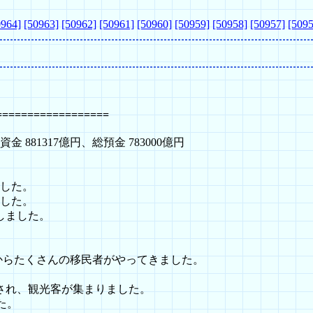
0964]
[50963]
[50962]
[50961]
[50960]
[50959]
[50958]
[50957]
[5095
==================
金 881317億円、総預金 783000億円
した。
した。
しました。
。
からたくさんの移民者がやってきました。
され、観光客が集まりました。
た。