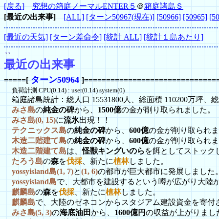
[戻る]
究想の箱庭ノーマルENTER５
＠
箱庭諸島Ｓ
[最近の出来事]
[ALL]
[ターン50967(現在)]
[50966]
[50965]
[5
[最近の天気]
[ターン差命令]
[統計 ALL]
[統計１島あたり]
最近の出来事
ターン50964
=====[
]==============================
負荷計測 CPU(0.14) : user(0.14) system(0)
箱庭諸島統計：総人口 15531800人、総面積 110200万坪、総資
みさ島
の
純金の碑
から、
1500億
の金が削り取られました。
みさ島(0, 15)
に
流氷
出現！！
テクニックス島
の
純金の碑
から、
600億
の金が削り取られま
木造二階建て島
の
純金の碑
から、
600億
の金が削り取られま
木造二階建て島
は、
怪獣キングいのら
を餌としてストック
たろう島
の
森
を
伐採
、新たに
植林
しました。
yossyisland島(1, 7)
と
(1, 6)
の都市が巨大都市に発展しました
yossyisland島
で、大都市を建設するという噂が広がり大陸
麒麟島
の
森
を
伐採
、新たに
植林
しました。
麒麟島
で、大陸のゼネコンからスタジアム建設資金を寄付
みさ島(5, 3)
の
海底油田
から、
1600億円
の収益が上がりまし