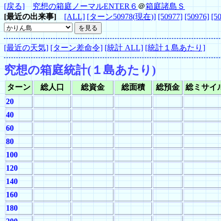
[戻る]
究想の箱庭ノーマルENTER６
＠
箱庭諸島Ｓ
[最近の出来事]
[ALL]
[ターン50978(現在)]
[50977]
[50976]
[5
[最近の天気]
[ターン差命令]
[統計 ALL]
[統計１島あたり]
究想の箱庭統計(１島あたり)
ターン
総人口
総資金
総面積
総預金
総ミサイ
20
40
60
80
100
120
140
160
180