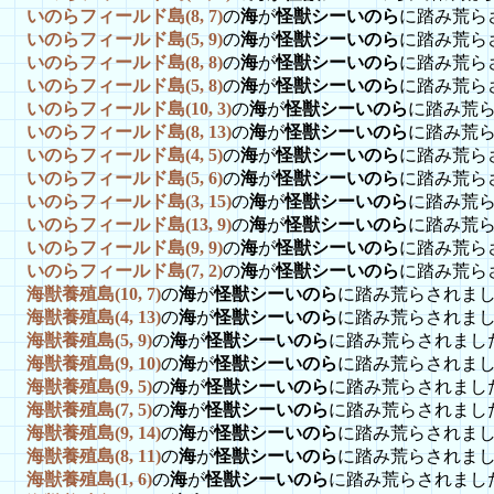
いのらフィールド島(8, 7)
の
海
が
怪獣シーいのら
に踏み荒ら
いのらフィールド島(5, 9)
の
海
が
怪獣シーいのら
に踏み荒ら
いのらフィールド島(8, 8)
の
海
が
怪獣シーいのら
に踏み荒ら
いのらフィールド島(5, 8)
の
海
が
怪獣シーいのら
に踏み荒ら
いのらフィールド島(10, 3)
の
海
が
怪獣シーいのら
に踏み荒
いのらフィールド島(8, 13)
の
海
が
怪獣シーいのら
に踏み荒
いのらフィールド島(4, 5)
の
海
が
怪獣シーいのら
に踏み荒ら
いのらフィールド島(5, 6)
の
海
が
怪獣シーいのら
に踏み荒ら
いのらフィールド島(3, 15)
の
海
が
怪獣シーいのら
に踏み荒
いのらフィールド島(13, 9)
の
海
が
怪獣シーいのら
に踏み荒
いのらフィールド島(9, 9)
の
海
が
怪獣シーいのら
に踏み荒ら
いのらフィールド島(7, 2)
の
海
が
怪獣シーいのら
に踏み荒ら
海獣養殖島(10, 7)
の
海
が
怪獣シーいのら
に踏み荒らされま
海獣養殖島(4, 13)
の
海
が
怪獣シーいのら
に踏み荒らされま
海獣養殖島(5, 9)
の
海
が
怪獣シーいのら
に踏み荒らされまし
海獣養殖島(9, 10)
の
海
が
怪獣シーいのら
に踏み荒らされま
海獣養殖島(9, 5)
の
海
が
怪獣シーいのら
に踏み荒らされまし
海獣養殖島(7, 5)
の
海
が
怪獣シーいのら
に踏み荒らされまし
海獣養殖島(9, 14)
の
海
が
怪獣シーいのら
に踏み荒らされま
海獣養殖島(8, 11)
の
海
が
怪獣シーいのら
に踏み荒らされま
海獣養殖島(1, 6)
の
海
が
怪獣シーいのら
に踏み荒らされまし