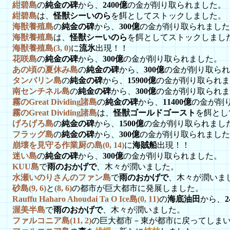
紺碧島
の
純金の碑
から、
2400億
の金が削り取られました。
紺碧島
は、
怪獣シーいのら
を餌としてストックしました。
海獣養殖島
の
純金の碑
から、
300億
の金が削り取られました
海獣養殖島
は、
怪獣シーいのら
を餌としてストックしまし
海獣養殖島(3, 0)
に
流氷
出現！！
花咲島
の
純金の碑
から、
300億
の金が削り取られました。
あの頃の夏休み島
の
純金の碑
から、
300億
の金が削り取られ
タンバリン島
の
純金の碑
から、
15900億
の金が削り取られま
南センチネル島
の
純金の碑
から、
300億
の金が削り取られま
霧のGreat Dividing諸島
の
純金の碑
から、
11400億
の金が削
霧のGreat Dividing諸島
は、
怪獣ゴールドゴースト
を餌とし
げろげろ島
の
純金の碑
から、
1500億
の金が削り取られまし
フラッグ島
の
純金の碑
から、
300億
の金が削り取られました
崩壊を見守る作業厨の島(0, 14)
に
海賊船
出現！！
迷い島
の
純金の碑
から、
300億
の金が削り取られました。
KUU島
で
雨のおかげで
、木々が潤いました。
水瀬いのりさんのファン島
で
雨のおかげで
、木々が潤いま
砂島(9, 6)
と
(8, 6)
の都市が巨大都市に発展しました。
Rauffu Haharo Ahoudai Ta O Ice島(0, 11)
の
海底油田
から、
渥美半島
で
雨のおかげで
、木々が潤いました。
ファルコニア島(11, 2)
の巨大都市－東が都市に戻ってしま