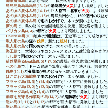
海獣養殖島
に流氷が出現！！観光客が集まりました。
島島島鳥島島烏島(13, 2)
の
消防署
が
火災
により壊滅しまし
あの頃の夏休み島(14, 1)
の
巨大都市－北東
が
火災
により壊
あの頃の夏休み島(1, 15)
の
海底油田
から、
1600億円
の収益
あの頃の夏休み島
で
雨のおかげで
、木々が潤いました。
夢の島
で、島の財閥が遊園地建設を決定、観光客が集まり
バリカン島(4, 4)
の
都市
が
火災
により壊滅しました。
Hortensia島(0, 0)
地点の
海賊船
は、国連軍によって成敗され
蝋人形の島
の
森
を
伐採
、新たに
植林
しました。
蝋人形の島
で
雨のおかげで
、木々が潤いました。
海王島
で、大陸のゼネコンからスタジアム建設資金を寄付
しし島
で
雨のおかげで
、木々が潤いました。
徒然星降るbeat島(8, 5)
と
(7, 5)
の農場が巨大農場に発展しま
へのｈ島
で、ドーム建設予算案が議会で可決され、観光客
銭島(15, 1)
の
海風船
が島の領海から離れていきました。
はこにわ大海戦島
で
雨のおかげで
、木々が潤いました。
フラッグ島(15, 5)
と
(14, 4)
の都市が巨大都市に発展しました
フラッグ島(12, 2)
と
(12, 3)
の都市が巨大都市に発展しました
フラッグ島(0, 0)
と
(1, 0)
の都市が巨大都市に発展しました。
崩壊を見守る作業厨の島(14, 2)
の
S消防署
が
火災
により壊滅
迷い島(12, 11)
と
(11, 12)
の都市が巨大都市に発展しました。
迷い島(4, 6)
と
(3, 6)
の都市が巨大都市に発展しました。