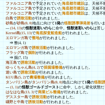
ファルコニア島
で予定されていた
海底都市建設
は、天候不
ファルコニア島
で予定されていた
海底都市建設
は、天候不
ファルコニア島
で予定されていた
海底都市建設
は、天候不
白島
で
誘致活動
が行われました。
砂島
が
砂島(0, 0)
地点に向けて
1発
の
怪獣誘導弾発射
を行いま
---
(14, 13)
の
怪獣迷彩いのら
に命中。
怪獣迷彩いのら
は苦し
Kernel島(15, 13)
で
海底探査船造船
が行われました。
エロマンガ島
で
整地
が行われました。
⇒
整(4, 1)
エロマンガ島
で
誘致活動
が行われました。
フラッグ島
で
掘削
が行われました。
⇒
掘(7, 15)
海王島
で
誘致活動
が行われました。
ゆっくちゃん島(4, 2)
で
採掘場整備
が行われました。
迷い島
で
誘致活動
が行われました。
KUU島(5, 2)
で
農場整備
が行われました。
タンバリン島
が
タンバリン島(0, 0)
地点に向けて
1発
の
怪獣
---
(1, 1)
の
怪獣ゴールドゴースト
に命中、しかし硬化状態だ
はなはな島(13, 3)
で
商業ビル整備
が行われました。
デススター島
で
誘致活動
が行われました。
礒野と中島
で
誘致活動
が行われました。