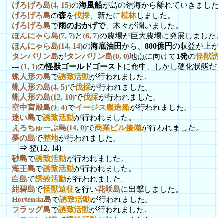
げろげろ島(4, 15)
の
海風船
が島の領海から離れていきまし
げろげろ島
の
森
を
伐採
、新たに
植林
しました。
げろげろ島
で
雨のおかげで
、木々が潤いました。
ほんにゃら島(7, 7)
と
(6, 7)
の農場が巨大農場に発展しました
ほんにゃら島(14, 14)
の
海底油田
から、
800億円
の収益が上
タンバリン島
が
タンバリン島(0, 0)
地点に向けて
1発
の
怪獣
---
(1, 1)
の
怪獣ゴールドゴースト
に命中、しかし硬化状態だ
蝋人形の島
で
誘致活動
が行われました。
蝋人形の島(4, 5)
で
伐採
が行われました。
蝋人形の島(12, 10)
で
伐採
が行われました。
空中宮殿島(9, 4)
で
イージス艦造船
が行われました。
迷い島
で
誘致活動
が行われました。
えろちゅーぶ島(14, 0)
で
商業ビル整備
が行われました。
夢の島
で
整地
が行われました。
⇒
整(12, 14)
砂島
で
誘致活動
が行われました。
海王島
で
誘致活動
が行われました。
白島
で
誘致活動
が行われました。
紺碧島
で
怪獣遠征
を行い
花咲島
に出撃しました。
Hortensia島
で
誘致活動
が行われました。
フラッグ島
で
誘致活動
が行われました。