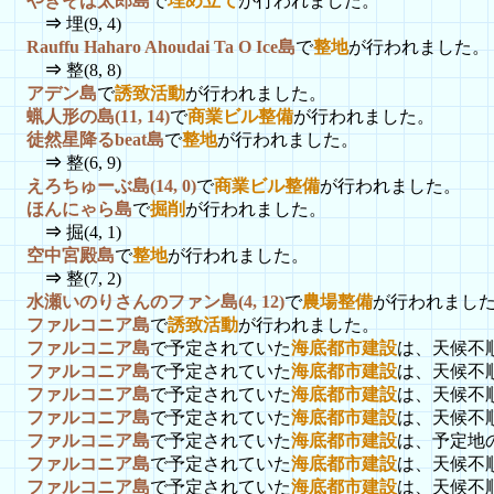
やきそば太郎島
で
埋め立て
が行われました。
⇒
埋(9, 4)
Rauffu Haharo Ahoudai Ta O Ice島
で
整地
が行われました。
⇒
整(8, 8)
アデン島
で
誘致活動
が行われました。
蝋人形の島(11, 14)
で
商業ビル整備
が行われました。
徒然星降るbeat島
で
整地
が行われました。
⇒
整(6, 9)
えろちゅーぶ島(14, 0)
で
商業ビル整備
が行われました。
ほんにゃら島
で
掘削
が行われました。
⇒
掘(4, 1)
空中宮殿島
で
整地
が行われました。
⇒
整(7, 2)
水瀬いのりさんのファン島(4, 12)
で
農場整備
が行われまし
ファルコニア島
で
誘致活動
が行われました。
ファルコニア島
で予定されていた
海底都市建設
は、天候不
ファルコニア島
で予定されていた
海底都市建設
は、天候不
ファルコニア島
で予定されていた
海底都市建設
は、天候不
ファルコニア島
で予定されていた
海底都市建設
は、天候不
ファルコニア島
で予定されていた
海底都市建設
は、予定地
ファルコニア島
で予定されていた
海底都市建設
は、天候不
ファルコニア島
で予定されていた
海底都市建設
は、天候不