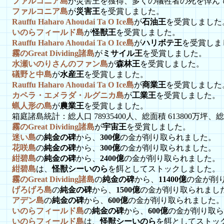
ファルコニア島
が災害王を獲得、多くの犠牲者の死を悼ん
ファルコニア島
が
災害王
を受賞しました。
Rauffu Haharo Ahoudai Ta O Ice島
が
石油王
を受賞しました
いのらフィールド島
が
怪獣王
を受賞しました。
Rauffu Haharo Ahoudai Ta O Ice島
が
ハリボテ王
を受賞しま
霧のGreat Dividing諸島
が
ミサイル王
を受賞しました。
水瀬いのりさんのファン島
が
森林王
を受賞しました。
礒野と中島
が
水産王
を受賞しました。
Rauffu Haharo Ahoudai Ta O Ice島
が
商業王
を受賞しました
カペラ・エメラダ・ルグニカ島
が
工業王
を受賞しました。
蝋人形の島
が
農業王
を受賞しました。
箱庭諸島統計：総人口 78935400人、総面積 613800万坪、総資
霧のGreat Dividing諸島
が
宇宙王
を受賞しました。
迷い島
の
純金の碑
から、
300億
の金が削り取られました。
花咲島
の
純金の碑
から、
300億
の金が削り取られました。
紺碧島
の
純金の碑
から、
2400億
の金が削り取られました。
紺碧島
は、
怪獣シーいのら
を餌としてストックしました。
霧のGreat Dividing諸島
の
純金の碑
から、
11400億
の金が削
げろげろ島
の
純金の碑
から、
1500億
の金が削り取られまし
アデン島
の
純金の碑
から、
600億
の金が削り取られました。
いのらフィールド島
の
純金の碑
から、
600億
の金が削り取ら
いのらフィールド島
は、
怪獣シーいのら
を餌としてストッ