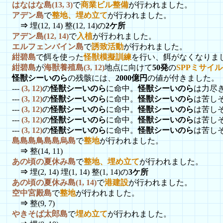
はなはな島(13, 3)
で
商業ビル整備
が行われました。
アデン島
で
整地、埋め立て
が行われました。
⇒
埋(12, 14) 整(12, 14)の
2ケ所
アデン島(12, 14)
で
入植
が行われました。
エルフェンバイン島
で
誘致活動
が行われました。
紺碧島
で餌を使った
怪獣模擬訓練
を行い、餌がなくなりま
紺碧島
が
海獣養殖島(3, 12)
地点に向けて
50発
の
SPPミサイ
怪獣シーいのら
の残骸には、
2000億円
の値が付きました。
---
(3, 12)
の
怪獣シーいのら
に命中。
怪獣シーいのら
は力尽
---
(3, 12)
の
怪獣シーいのら
に命中。
怪獣シーいのら
は苦し
---
(3, 12)
の
怪獣シーいのら
に命中。
怪獣シーいのら
は苦し
---
(3, 12)
の
怪獣シーいのら
に命中。
怪獣シーいのら
は苦し
---
(3, 12)
の
怪獣シーいのら
に命中。
怪獣シーいのら
は苦し
島島島鳥島島烏島
で
整地
が行われました。
⇒
整(14, 11)
あの頃の夏休み島
で
整地、埋め立て
が行われました。
⇒
埋(2, 14) 埋(1, 14) 整(1, 14)の
3ケ所
あの頃の夏休み島(1, 14)
で
港建設
が行われました。
空中宮殿島
で
整地
が行われました。
⇒
整(9, 7)
やきそば太郎島
で
埋め立て
が行われました。