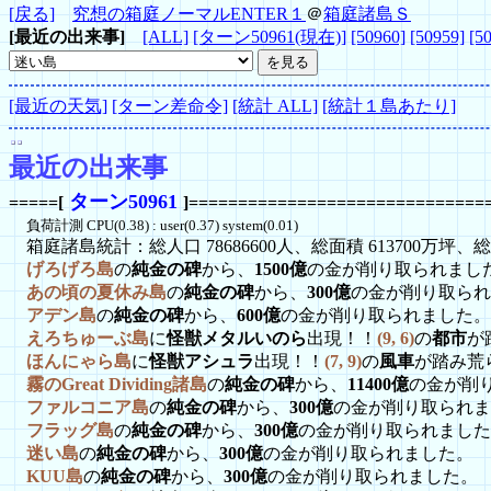
[戻る]
究想の箱庭ノーマルENTER１
＠
箱庭諸島Ｓ
[最近の出来事]
[ALL]
[ターン50961(現在)]
[50960]
[50959]
[5
[最近の天気]
[ターン差命令]
[統計 ALL]
[統計１島あたり]
最近の出来事
ターン50961
=====[
]==============================
負荷計測 CPU(0.38) : user(0.37) system(0.01)
箱庭諸島統計：総人口 78686600人、総面積 613700万坪、総資
げろげろ島
の
純金の碑
から、
1500億
の金が削り取られまし
あの頃の夏休み島
の
純金の碑
から、
300億
の金が削り取られ
アデン島
の
純金の碑
から、
600億
の金が削り取られました。
えろちゅーぶ島
に
怪獣メタルいのら
出現！！
(9, 6)
の
都市
が
ほんにゃら島
に
怪獣アシュラ
出現！！
(7, 9)
の
風車
が踏み荒
霧のGreat Dividing諸島
の
純金の碑
から、
11400億
の金が削
ファルコニア島
の
純金の碑
から、
300億
の金が削り取られま
フラッグ島
の
純金の碑
から、
300億
の金が削り取られました
迷い島
の
純金の碑
から、
300億
の金が削り取られました。
KUU島
の
純金の碑
から、
300億
の金が削り取られました。