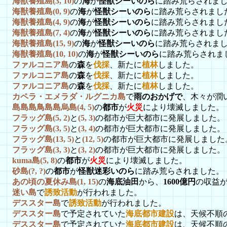
海獣養殖島(3, 10)
の
海
が
怪獣シーいのら
に踏み荒らされま
海獣養殖島(0, 9)
の
海
が
怪獣シーいのら
に踏み荒らされまし
海獣養殖島(4, 9)
の
海
が
怪獣シーいのら
に踏み荒らされまし
海獣養殖島(7, 4)
の
海
が
怪獣シーいのら
に踏み荒らされまし
海獣養殖島(15, 9)
の
海
が
怪獣シーいのら
に踏み荒らされま
海獣養殖島(10, 10)
の
海
が
怪獣シーいのら
に踏み荒らされま
ファルコニア島
の
森
を
伐採
、新たに
植林
しました。
ファルコニア島
の
森
を
伐採
、新たに
植林
しました。
ファルコニア島
の
森
を
伐採
、新たに
植林
しました。
カペラ・エメラダ・ルグニカ島
で
雨のおかげで
、木々が潤
島島島鳥島島烏島(4, 5)
の
都市
が
火災
により壊滅しました。
フラッグ島(5, 2)
と
(5, 3)
の都市が巨大都市に発展しました。
フラッグ島(3, 5)
と
(3, 4)
の都市が巨大都市に発展しました。
フラッグ島(13, 5)
と
(12, 5)
の都市が巨大都市に発展しました
フラッグ島(3, 3)
と
(3, 2)
の都市が巨大都市に発展しました。
kuma島(5, 8)
の
都市
が
火災
により壊滅しました。
砂島(?, ?)
の
都市
が
怪獣迷彩いのら
に踏み荒らされました。
あの頃の夏休み島(1, 15)
の
海底油田
から、
1600億円
の収益
迷い島
で
誘致活動
が行われました。
デススター島
で
誘致活動
が行われました。
デススター島
で予定されていた
海底都市建設
は、天候不順
デススター島
で予定されていた
海底都市建設
は、天候不順