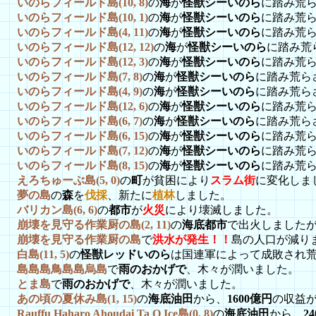
いのらフィールド島(10, 8)
の
海
が
怪獣シーいのら
に踏み荒
いのらフィールド島(10, 1)
の
海
が
怪獣シーいのら
に踏み荒
いのらフィールド島(4, 11)
の
海
が
怪獣シーいのら
に踏み荒
いのらフィールド島(12, 12)
の
海
が
怪獣シーいのら
に踏み荒
いのらフィールド島(12, 3)
の
海
が
怪獣シーいのら
に踏み荒
いのらフィールド島(7, 8)
の
海
が
怪獣シーいのら
に踏み荒ら
いのらフィールド島(4, 9)
の
海
が
怪獣シーいのら
に踏み荒ら
いのらフィールド島(12, 6)
の
海
が
怪獣シーいのら
に踏み荒
いのらフィールド島(6, 7)
の
海
が
怪獣シーいのら
に踏み荒ら
いのらフィールド島(6, 15)
の
海
が
怪獣シーいのら
に踏み荒
いのらフィールド島(7, 12)
の
海
が
怪獣シーいのら
に踏み荒
いのらフィールド島(8, 15)
の
海
が
怪獣シーいのら
に踏み荒
えろちゅーぶ島(5, 0)
の
町
が貧困により
スラム街
に変化しま
夢の島
の
森
を
伐採
、新たに
植林
しました。
バリカン島(6, 6)
の
都市
が
火災
により壊滅しました。
崩壊を見守る作業厨の島(2, 11)
の
海底都市
で出火しました
崩壊を見守る作業厨の島
で
洪水が発生！！
島の人口が減り
白島(11, 5)
の
怪獣レッドいのら
は国連軍によって成敗され
島島島鳥島島烏島
で
雨のおかげで
、木々が潤いました。
とま島
で
雨のおかげで
、木々が潤いました。
あの頃の夏休み島(1, 15)
の
海底油田
から、
1600億円
の収益
Rauffu Haharo Ahoudai Ta O Ice島(0, 8)
の
海底油田
から、
2