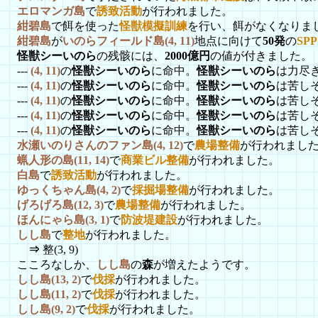
エロマンガ島
で
誘致活動
が行われました。
紺碧島
で餌を使った
怪獣模擬訓練
を行い、餌がなくなりま
紺碧島
が
いのらフィールド島(4, 11)
地点に向けて
50発
の
SP
怪獣シーいのら
の残骸には、
2000億円
の値が付きました。
---
(4, 11)
の
怪獣シーいのら
に命中。
怪獣シーいのら
は力尽
---
(4, 11)
の
怪獣シーいのら
に命中。
怪獣シーいのら
は苦し
---
(4, 11)
の
怪獣シーいのら
に命中。
怪獣シーいのら
は苦し
---
(4, 11)
の
怪獣シーいのら
に命中。
怪獣シーいのら
は苦し
---
(4, 11)
の
怪獣シーいのら
に命中。
怪獣シーいのら
は苦し
水瀬いのりさんのファン島(4, 12)
で
農場整備
が行われまし
蝋人形の島(11, 14)
で
商業ビル整備
が行われました。
白島
で
誘致活動
が行われました。
ゆっくちゃん島(4, 2)
で
採掘場整備
が行われました。
げろげろ島(12, 3)
で
農場整備
が行われました。
ほんにゃら島(3, 1)
で
防波堤建設
が行われました。
しし島
で
整地
が行われました。
⇒
整(3, 9)
こころなしか、
しし島
の
森
が増えたようです。
しし島(13, 2)
で
伐採
が行われました。
しし島(11, 2)
で
伐採
が行われました。
しし島(9, 2)
で
伐採
が行われました。