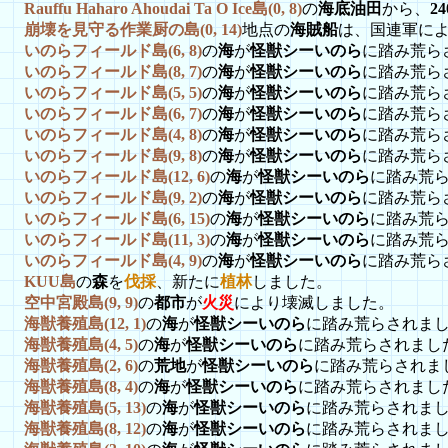
Rauffu Haharo Ahoudai Ta O Ice島(0, 8)
の
海底油田
から、
2
崩壊を見守る作業厨の島(0, 14)
地点の
海賊船
は、国連軍に
いのらフィールド島(6, 8)
の
海
が
怪獣シーいのら
に踏み荒ら
いのらフィールド島(8, 7)
の
海
が
怪獣シーいのら
に踏み荒ら
いのらフィールド島(5, 5)
の
海
が
怪獣シーいのら
に踏み荒ら
いのらフィールド島(6, 7)
の
海
が
怪獣シーいのら
に踏み荒ら
いのらフィールド島(4, 8)
の
海
が
怪獣シーいのら
に踏み荒ら
いのらフィールド島(9, 8)
の
海
が
怪獣シーいのら
に踏み荒ら
いのらフィールド島(12, 6)
の
海
が
怪獣シーいのら
に踏み荒
いのらフィールド島(9, 2)
の
海
が
怪獣シーいのら
に踏み荒ら
いのらフィールド島(6, 15)
の
海
が
怪獣シーいのら
に踏み荒
いのらフィールド島(11, 3)
の
海
が
怪獣シーいのら
に踏み荒
いのらフィールド島(4, 9)
の
海
が
怪獣シーいのら
に踏み荒ら
KUU島
の
森
を
伐採
、新たに
植林
しました。
空中宮殿島(9, 9)
の
都市
が
火災
により壊滅しました。
海獣養殖島(12, 1)
の
海
が
怪獣シーいのら
に踏み荒らされま
海獣養殖島(4, 5)
の
海
が
怪獣シーいのら
に踏み荒らされまし
海獣養殖島(2, 6)
の
荒地
が
怪獣シーいのら
に踏み荒らされま
海獣養殖島(8, 4)
の
海
が
怪獣シーいのら
に踏み荒らされまし
海獣養殖島(5, 13)
の
海
が
怪獣シーいのら
に踏み荒らされま
海獣養殖島(8, 12)
の
海
が
怪獣シーいのら
に踏み荒らされま