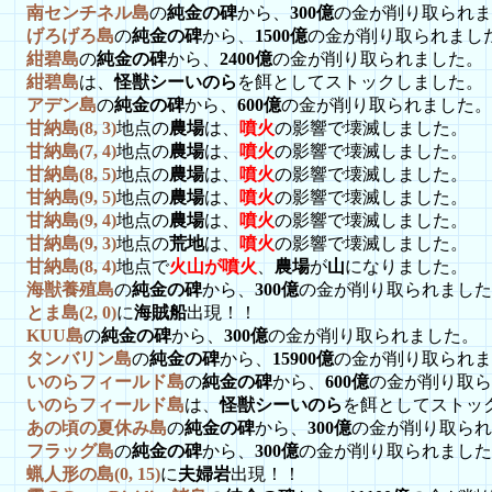
南センチネル島
の
純金の碑
から、
300億
の金が削り取られま
げろげろ島
の
純金の碑
から、
1500億
の金が削り取られまし
紺碧島
の
純金の碑
から、
2400億
の金が削り取られました。
紺碧島
は、
怪獣シーいのら
を餌としてストックしました。
アデン島
の
純金の碑
から、
600億
の金が削り取られました。
甘納島(8, 3)
地点の
農場
は、
噴火
の影響で壊滅しました。
甘納島(7, 4)
地点の
農場
は、
噴火
の影響で壊滅しました。
甘納島(8, 5)
地点の
農場
は、
噴火
の影響で壊滅しました。
甘納島(9, 5)
地点の
農場
は、
噴火
の影響で壊滅しました。
甘納島(9, 4)
地点の
農場
は、
噴火
の影響で壊滅しました。
甘納島(9, 3)
地点の
荒地
は、
噴火
の影響で壊滅しました。
甘納島(8, 4)
地点で
火山が噴火
、
農場
が
山
になりました。
海獣養殖島
の
純金の碑
から、
300億
の金が削り取られました
とま島(2, 0)
に
海賊船
出現！！
KUU島
の
純金の碑
から、
300億
の金が削り取られました。
タンバリン島
の
純金の碑
から、
15900億
の金が削り取られま
いのらフィールド島
の
純金の碑
から、
600億
の金が削り取ら
いのらフィールド島
は、
怪獣シーいのら
を餌としてストッ
あの頃の夏休み島
の
純金の碑
から、
300億
の金が削り取られ
フラッグ島
の
純金の碑
から、
300億
の金が削り取られました
蝋人形の島(0, 15)
に
夫婦岩
出現！！