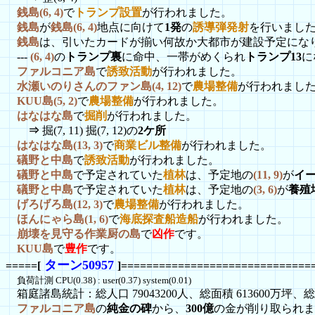
銭島(6, 4)
で
トランプ設置
が行われました。
銭島
が
銭島(6, 4)
地点に向けて
1発
の
誘導弾発射
を行いました
銭島
は、引いたカードが揃い何故か大都市が建設予定にな
---
(6, 4)
の
トランプ裏
に命中、一帯がめくられ
トランプ13
に
ファルコニア島
で
誘致活動
が行われました。
水瀬いのりさんのファン島(4, 12)
で
農場整備
が行われまし
KUU島(5, 2)
で
農場整備
が行われました。
はなはな島
で
掘削
が行われました。
⇒
掘(7, 11) 掘(7, 12)の
2ケ所
はなはな島(13, 3)
で
商業ビル整備
が行われました。
礒野と中島
で
誘致活動
が行われました。
礒野と中島
で予定されていた
植林
は、予定地の
(11, 9)
が
イー
礒野と中島
で予定されていた
植林
は、予定地の
(3, 6)
が
養殖
げろげろ島(12, 3)
で
農場整備
が行われました。
ほんにゃら島(1, 6)
で
海底探査船造船
が行われました。
崩壊を見守る作業厨の島
で
凶作
です。
KUU島
で
豊作
です。
ターン50957
=====[
]==============================
負荷計測 CPU(0.38) : user(0.37) system(0.01)
箱庭諸島統計：総人口 79043200人、総面積 613600万坪、総資
ファルコニア島
の
純金の碑
から、
300億
の金が削り取られま