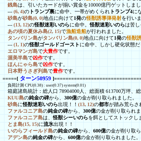
銭島
は、引いたカードが揃い賞金を10000億円ゲットしま
---
(6, 4)
の
トランプ裏
に命中、一帯がめくられ
トランプ4
に
砂島
が
砂島(0, 0)
地点に向けて
1発
の
怪獣誘導弾発射
を行いま
---
(13, 12)
の
怪獣迷彩いのら
に命中。
怪獣迷彩いのら
は苦し
あの頃の夏休み島(2, 15)
で
漁船造船
が行われました。
タンバリン島
が
タンバリン島(0, 0)
地点に向けて
1発
の
怪獣
---
(1, 1)
の
怪獣ゴールドゴースト
に命中、しかし硬化状態だ
エロマンガ島
で
大豊作
です。
渥美半島
で
凶作
です。
ほんにゃら島
で
凶作
です。
日本野うさぎ列島
で
豊作
です。
ターン50959
=====[
]==============================
負荷計測 CPU(0.38) : user(0.37) system(0.01)
箱庭諸島統計：総人口 78904000人、総面積 613700万坪、総資
KUU島
の
純金の碑
から、
300億
の金が削り取られました。
砂島
に
怪獣迷彩いのら
出現！！
(13, 12)
の
都市
が踏み荒らさ
ファルコニア島
の
純金の碑
から、
300億
の金が削り取られま
ファルコニア島
は、
怪獣シーいのら
を餌としてストックし
とま島(15, 15)
に
流氷
出現！！
いのらフィールド島
の
純金の碑
から、
600億
の金が削り取ら
アデン島
の
純金の碑
から、
600億
の金が削り取られました。