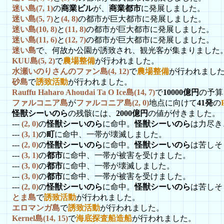
迷い島(7, 1)
の
商業ビル
が、
商業都市
に発展しました。
迷い島(5, 7)
と
(4, 8)
の都市が巨大都市に発展しました。
迷い島(10, 8)
と
(11, 8)
の都市が巨大都市に発展しました。
迷い島(11, 6)
と
(12, 7)
の都市が巨大都市に発展しました。
迷い島
で、何故か公園が誘致され、観光客が集まりました
KUU島(5, 2)
で
農場整備
が行われました。
水瀬いのりさんのファン島(4, 12)
で
農場整備
が行われまし
砂島
で
誘致活動
が行われました。
Rauffu Haharo Ahoudai Ta O Ice島(14, 7)
で
10000億円
の予算
ファルコニア島
が
ファルコニア島(2, 0)
地点に向けて
41発
の
怪獣シーいのら
の残骸には、
2000億円
の値が付きました。
---
(2, 0)
の
怪獣シーいのら
に命中。
怪獣シーいのら
は力尽き
---
(3, 1)
の
町
に命中、一帯が壊滅しました。
---
(2, 0)
の
怪獣シーいのら
に命中。
怪獣シーいのら
は苦しそ
---
(3, 1)
の
都市
に命中、一帯が被害を受けました。
---
(3, 0)
の
都市
に命中、一帯が壊滅しました。
---
(3, 0)
の
都市
に命中、一帯が被害を受けました。
---
(2, 0)
の
怪獣シーいのら
に命中。
怪獣シーいのら
は苦しそ
とま島
で
誘致活動
が行われました。
エロマンガ島
で
誘致活動
が行われました。
Kernel島(14, 15)
で
海底探査船造船
が行われました。