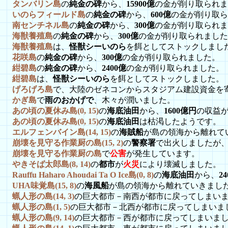
タンバリン島
の
純金の碑
から、
15900億
の金が削り取られま
いのらフィールド島
の
純金の碑
から、
600億
の金が削り取ら
南センチネル島
の
純金の碑
から、
300億
の金が削り取られま
海獣養殖島
の
純金の碑
から、
300億
の金が削り取られました
海獣養殖島
は、
怪獣シーいのら
を餌としてストックしまし
花咲島
の
純金の碑
から、
300億
の金が削り取られました。
紺碧島
の
純金の碑
から、
2400億
の金が削り取られました。
紺碧島
は、
怪獣シーいのら
を餌としてストックしました。
げろげろ島
で、大陸のゼネコンからスタジアム建設資金を
かぎ島
で
雨のおかげで
、木々が潤いました。
あの頃の夏休み島(0, 15)
の
海底油田
から、
1600億円
の収益
あの頃の夏休み島(0, 15)
の
海底油田
は枯渇したようです。
エルフェンバイン島(14, 15)
の
海賊船
が島の領海から離れて
崩壊を見守る作業厨の島(15, 2)
の
警察署
で出火しましたが
崩壊を見守る作業厨の島
で
公害
が発生しています。
やきそば太郎島(8, 14)
の
都市
が
火災
により壊滅しました。
Rauffu Haharo Ahoudai Ta O Ice島(0, 8)
の
海底油田
から、
2
UHA味覚島(15, 8)
の
海風船
が島の領海から離れていきまし
蝋人形の島(14, 3)
の巨大都市－南西が都市に戻ってしまい
蝋人形の島(1, 5)
の巨大都市－北西が都市に戻ってしまいま
蝋人形の島(9, 14)
の巨大都市－西が都市に戻ってしまいま