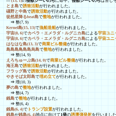
---
(13, 1)
の
怪獣シーいのら
に命中。
怪獣シーいのら
は苦し
とま島
で
誘致活動
が行われました。
礒野と中島
で
誘致活動
が行われました。
徒然星降るbeat島
で
整地
が行われました。
⇒
整(7, 9)
Kernel島(15, 13)
で
漁船造船
が行われました。
宇宙(8, 6)
で
カペラ・エメラダ・ルグニカ島
による
宇宙ユニ
宇宙(8, 6)
で
カペラ・エメラダ・ルグニカ島
による
宇宙ユニ
はなはな島(13, 3)
で
商業ビル整備
が行われました。
島島島鳥島島烏島
で
整地
が行われました。
⇒
整(14, 9)
えろちゅーぶ島(14, 0)
で
商業ビル整備
が行われました。
海王島
で
誘致活動
が行われました。
フラッグ島
で
誘致活動
が行われました。
やきそば太郎島
で
埋め立て
が行われました。
⇒
埋(10, 3)
夢の島
で
整地
が行われました。
⇒
整(4, 7)
銭島
で
整地
が行われました。
⇒
整(6, 4)
銭島(6, 4)
で
トランプ設置
が行われました。
銭島
が
銭島(6, 4)
地点に向けて
1発
の
誘導弾発射
を行いました