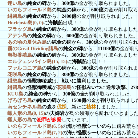
迷い島
の
純金の碑
から、
300億
の金が削り取られました。
いのらフィールド島
の
純金の碑
から、
600億
の金が削り取ら
紺碧島
の
純金の碑
から、
2400億
の金が削り取られました。
Hortensia島(0, 0)
に
海賊船
出現！！
フラッグ島
の
純金の碑
から、
300億
の金が削り取られました
アデン島
の
純金の碑
から、
600億
の金が削り取られました。
あの頃の夏休み島
の
純金の碑
から、
300億
の金が削り取られ
霧のGreat Dividing諸島
の
純金の碑
から、
11100億
の金が削
海獣養殖島
の
純金の碑
から、
300億
の金が削り取られました
エルフェンバイン島(15, 15)
に
海賊船
出現！！
ファルコニア島
の
純金の碑
から、
300億
の金が削り取られま
花咲島
の
純金の碑
から、
300億
の金が削り取られました。
紺碧島
の
怪獣御稜威
は、
戦いに勝利しました。
紺碧島
の
怪獣御稜威
が
花咲島
の
怪獣みいつ
に
通常攻撃、27
KUU島
の
純金の碑
から、
300億
の金が削り取られました。
げろげろ島
の
純金の碑
から、
1500億
の金が削り取られまし
南センチネル島
の
森
を
伐採
、新たに
植林
しました。
蝋人形の島(0, 15)
の
夫婦岩
が島の領海から離れていきまし
蝋人形の島
で
犯罪が多発
しています。
いのらフィールド島(6, 5)
の
海
が
怪獣シーいのら
に踏み荒ら
いのらフィールド島(7, 2)
の
海
が
怪獣シーいのら
に踏み荒ら