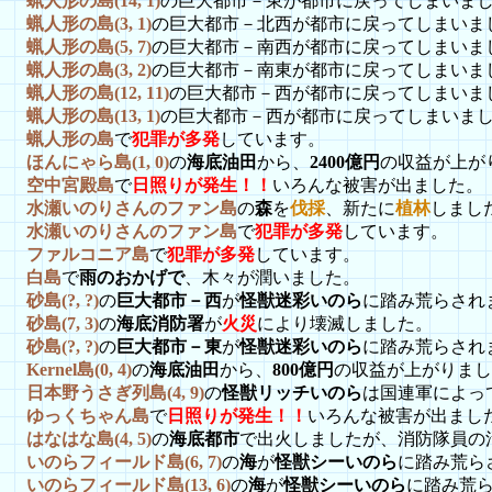
蝋人形の島(14, 1)
の巨大都市－東が都市に戻ってしまいま
蝋人形の島(3, 1)
の巨大都市－北西が都市に戻ってしまいま
蝋人形の島(5, 7)
の巨大都市－南西が都市に戻ってしまいま
蝋人形の島(3, 2)
の巨大都市－南東が都市に戻ってしまいま
蝋人形の島(12, 11)
の巨大都市－西が都市に戻ってしまいま
蝋人形の島(13, 1)
の巨大都市－西が都市に戻ってしまいま
蝋人形の島
で
犯罪が多発
しています。
ほんにゃら島(1, 0)
の
海底油田
から、
2400億円
の収益が上が
空中宮殿島
で
日照りが発生！！
いろんな被害が出ました。
水瀬いのりさんのファン島
の
森
を
伐採
、新たに
植林
しまし
水瀬いのりさんのファン島
で
犯罪が多発
しています。
ファルコニア島
で
犯罪が多発
しています。
白島
で
雨のおかげで
、木々が潤いました。
砂島(?, ?)
の
巨大都市－西
が
怪獣迷彩いのら
に踏み荒らされ
砂島(7, 3)
の
海底消防署
が
火災
により壊滅しました。
砂島(?, ?)
の
巨大都市－東
が
怪獣迷彩いのら
に踏み荒らされ
Kernel島(0, 4)
の
海底油田
から、
800億円
の収益が上がりまし
日本野うさぎ列島(4, 9)
の
怪獣リッチいのら
は国連軍によっ
ゆっくちゃん島
で
日照りが発生！！
いろんな被害が出まし
はなはな島(4, 5)
の
海底都市
で出火しましたが、消防隊員の
いのらフィールド島(6, 7)
の
海
が
怪獣シーいのら
に踏み荒ら
いのらフィールド島(13, 6)
の
海
が
怪獣シーいのら
に踏み荒