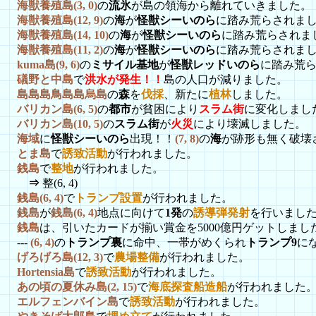
海獣養殖島(3, 0)
の
流氷
が島の領海から離れていきました。
海獣養殖島(12, 9)
の
海
が
怪獣シーいのら
に踏み荒らされま
海獣養殖島(14, 10)
の
海
が
怪獣シーいのら
に踏み荒らされま
海獣養殖島(11, 2)
の
海
が
怪獣シーいのら
に踏み荒らされま
kuma島(9, 6)
の
ミサイル基地
が
怪獣レッドいのら
に踏み荒
礒野と中島
で
洪水が発生！！
島の人口が減りました。
島島島鳥島島烏島
の
森
を
伐採
、新たに
植林
しました。
バリカン島(6, 5)
の
都市
が貧困により
スラム街
に変化しまし
バリカン島(10, 5)
の
スラム街
が
火災
により壊滅しました。
海域
に
怪獣シーいのら
出現！！
(7, 8)
の
海
が跡形も無く破壊
とま島
で
誘致活動
が行われました。
銭島
で
整地
が行われました。
⇒
整(6, 4)
銭島(6, 4)
で
トランプ設置
が行われました。
銭島
が
銭島(6, 4)
地点に向けて
1発
の
誘導弾発射
を行いました
銭島
は、引いたカードが揃い賞金を5000億円ゲットしまし
---
(6, 4)
の
トランプ裏
に命中、一帯がめくられ
トランプ9
に
げろげろ島(12, 3)
で
農場整備
が行われました。
Hortensia島
で
誘致活動
が行われました。
あの頃の夏休み島(2, 15)
で
海底探査船造船
が行われました
エルフェンバイン島
で
誘致活動
が行われました。