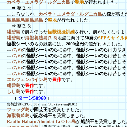
カペラ・エメラダ・ルグニカ島
で
整地
が行われました。
⇒
整(2, 4)
こころなしか、
カペラ・エメラダ・ルグニカ島
の
森
が増え
島島島鳥島島烏島
で
整地
が行われました。
⇒
整(2, 6)
紺碧島
で餌を使った
怪獣模擬訓練
を行い、餌がなくなりま
紺碧島
が
海獣養殖島(7, 6)
地点に向けて
50発
の
SPPミサイル
怪獣シーいのら
の残骸には、
2000億円
の値が付きました。
---
(7, 6)
の
怪獣シーいのら
に命中。
怪獣シーいのら
は力尽き
---
(7, 6)
の
怪獣シーいのら
に命中。
怪獣シーいのら
は苦しそ
---
(7, 6)
の
怪獣シーいのら
に命中。
怪獣シーいのら
は苦しそ
---
(7, 6)
の
怪獣シーいのら
に命中。
怪獣シーいのら
は苦しそ
---
(7, 6)
の
怪獣シーいのら
に命中。
怪獣シーいのら
は苦しそ
エルフェンバイン島
で
豊作
です。
紺碧島
で
豊作
です。
しし島
で
豊作
です。
ターン50960
=====[
]==============================
負荷計測 CPU(0.38) : user(0.37) system(0.01)
フラッグ島
が
園芸王
を受賞しました。
海獣養殖島
が
記念碑王
を受賞しました。
Rauffu Haharo Ahoudai Ta O Ice島
が
船舶王
を受賞しました