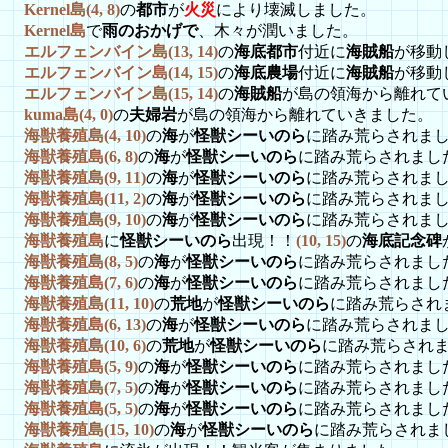
Kernel島(4, 8)
の
都市
が
火災
により壊滅しました。
Kernel島
で
雨のおかげで
、木々が潤いました。
エルフェンバイン島(13, 14)
の
海底都市
付近に
海賊船
が移動
エルフェンバイン島(14, 15)
の
海底農場
付近に
海賊船
が移動
エルフェンバイン島(15, 14)
の
海賊船
が島の領海から離れて
kuma島(4, 0)
の
夫婦岩
が島の領海から離れていきました。
海獣養殖島(4, 10)
の
海
が
怪獣シーいのら
に踏み荒らされま
海獣養殖島(6, 8)
の
海
が
怪獣シーいのら
に踏み荒らされまし
海獣養殖島(9, 11)
の
海
が
怪獣シーいのら
に踏み荒らされま
海獣養殖島(11, 2)
の
海
が
怪獣シーいのら
に踏み荒らされま
海獣養殖島(9, 10)
の
海
が
怪獣シーいのら
に踏み荒らされま
海獣養殖島
に
怪獣シーいのら
出現！！
(10, 15)
の
海底記念碑
海獣養殖島(8, 5)
の
海
が
怪獣シーいのら
に踏み荒らされまし
海獣養殖島(7, 6)
の
海
が
怪獣シーいのら
に踏み荒らされまし
海獣養殖島(11, 10)
の
荒地
が
怪獣シーいのら
に踏み荒らされ
海獣養殖島(6, 13)
の
海
が
怪獣シーいのら
に踏み荒らされま
海獣養殖島(10, 6)
の
荒地
が
怪獣シーいのら
に踏み荒らされ
海獣養殖島(5, 9)
の
海
が
怪獣シーいのら
に踏み荒らされまし
海獣養殖島(7, 5)
の
海
が
怪獣シーいのら
に踏み荒らされまし
海獣養殖島(5, 5)
の
海
が
怪獣シーいのら
に踏み荒らされまし
海獣養殖島(15, 10)
の
海
が
怪獣シーいのら
に踏み荒らされま