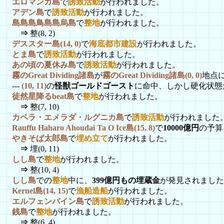
エロマンガ島
で
誘致活動
が行われました。
アデン島
で
誘致活動
が行われました。
島島島鳥島島烏島
で
整地
が行われました。
⇒
整(8, 2)
デススター島(14, 0)
で
海底都市建設
が行われました。
とま島
で
誘致活動
が行われました。
あの頃の夏休み島
で
誘致活動
が行われました。
霧のGreat Dividing諸島
が
霧のGreat Dividing諸島(0, 0)
地点
---
(10, 11)
の
怪獣ゴールドゴースト
に命中、しかし硬化状態
徒然星降るbeat島
で
整地
が行われました。
⇒
整(7, 10)
カペラ・エメラダ・ルグニカ島
で
誘致活動
が行われました
Rauffu Haharo Ahoudai Ta O Ice島(15, 8)
で
10000億円
の予算
やきそば太郎島
で
埋め立て
が行われました。
⇒
埋(0, 11)
しし島
で
整地
が行われました。
⇒
整(10, 4)
しし島
での
整地
中に、
399億円もの埋蔵金
が発見されました
Kernel島(14, 15)
で
漁船造船
が行われました。
エルフェンバイン島
で
誘致活動
が行われました。
銭島
で
整地
が行われました。
⇒
整(6, 4)