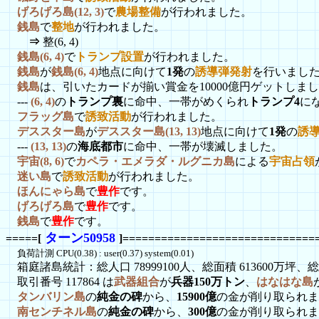
げろげろ島(12, 3)
で
農場整備
が行われました。
銭島
で
整地
が行われました。
⇒
整(6, 4)
銭島(6, 4)
で
トランプ設置
が行われました。
銭島
が
銭島(6, 4)
地点に向けて
1発
の
誘導弾発射
を行いました
銭島
は、引いたカードが揃い賞金を10000億円ゲットしま
---
(6, 4)
の
トランプ裏
に命中、一帯がめくられ
トランプ4
に
フラッグ島
で
誘致活動
が行われました。
デススター島
が
デススター島(13, 13)
地点に向けて
1発
の
誘
---
(13, 13)
の
海底都市
に命中、一帯が壊滅しました。
宇宙(8, 6)
で
カペラ・エメラダ・ルグニカ島
による
宇宙占領
迷い島
で
誘致活動
が行われました。
ほんにゃら島
で
豊作
です。
げろげろ島
で
豊作
です。
銭島
で
豊作
です。
ターン50958
=====[
]==============================
負荷計測 CPU(0.38) : user(0.37) system(0.01)
箱庭諸島統計：総人口 78999100人、総面積 613600万坪、総資
取引番号 117864 は
武器組合
が
兵器150万トン
、
はなはな島
タンバリン島
の
純金の碑
から、
15900億
の金が削り取られま
南センチネル島
の
純金の碑
から、
300億
の金が削り取られま