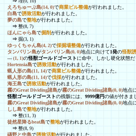
⇒
埋(0, 10)
えろちゅーぶ島(14, 0)
で
商業ビル整備
が行われました。
白島
で
誘致活動
が行われました。
夢の島
で
整地
が行われました。
⇒
整(8, 7)
ほんにゃら島
で
掘削
が行われました。
⇒
掘(3, 1)
ゆっくちゃん島(4, 2)
で
採掘場整備
が行われました。
タンバリン島
が
タンバリン島(0, 0)
地点に向けて
1発
の
怪獣
---
(1, 1)
の
怪獣ゴールドゴースト
に命中、しかし硬化状態だ
Hortensia島
で
誘致活動
が行われました。
蝋人形の島(11, 14)
で
商業ビル整備
が行われました。
蝋人形の島(11, 14)
で
伐採
が行われました。
海王島
で
誘致活動
が行われました。
霧のGreat Dividing諸島
が
霧のGreat Dividing諸島(0, 0)
地点
怪獣ゴールドゴースト
の残骸には、
9999億円
の値が付きま
霧のGreat Dividing諸島
が
霧のGreat Dividing諸島(0, 0)
地点
しし島
で
整地
が行われました。
⇒
整(11, 3)
徒然星降るbeat島
で
整地
が行われました。
⇒
整(8, 9)
礒野と中島
で
誘致活動
が行われました。