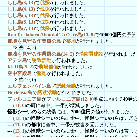
しし島(3, 13)
で
伐採
が行われました。
しし島(4, 13)
で
伐採
が行われました。
しし島(5, 13)
で
伐採
が行われました。
しし島(6, 13)
で
伐採
が行われました。
しし島(7, 13)
で
伐採
が行われました。
Rauffu Haharo Ahoudai Ta O Ice島(13, 8)
で
10000億円
の予算
崩壊を見守る作業厨の島
で
整地
が行われました。
⇒
整(14, 2)
崩壊を見守る作業厨の島(14, 2)
で
消防署建設
が行われまし
アデン島
で
誘致活動
が行われました。
KUU島(5, 2)
で
農場整備
が行われました。
空中宮殿島
で
整地
が行われました。
⇒
整(10, 0)
エルフェンバイン島
で
誘致活動
が行われました。
Hortensia島
で
誘致活動
が行われました。
ファルコニア島
が
ファルコニア島(12, 0)
地点に向けて
40発
---
(11, 0)
の
町
に命中、一帯が壊滅しました。
怪獣シーいのら
の残骸には、
2000億円
の値が付きました。
---
(13, 1)
の
怪獣シーいのら
に命中。
怪獣シーいのら
は力尽
---
(11, 0)
の
都市
に命中、一帯が被害を受けました。
---
(13, 1)
の
怪獣シーいのら
に命中。
怪獣シーいのら
は苦し