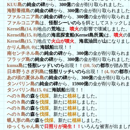
KUU島
の
純金の碑
から、
300億
の金が削り取られました。
海獣養殖島
の
純金の碑
から、
300億
の金が削り取られました
ファルコニア島
の
純金の碑
から、
300億
の金が削り取られま
ファルコニア島
は、
怪獣シーいのら
を餌としてストックし
Kernel島(14, 8)
地点の
荒地
は、
噴火
の影響で壊滅しました。
Kernel島(15, 8)
地点の
海底探査船(Kernel島所属)
は、
噴火
の
Kernel島(15, 7)
地点で
火山が噴火
、
海底油田
が
山
になりまし
かりん島(0, 0)
に
海賊船
出現！！
南センチネル島
の
純金の碑
から、
300億
の金が削り取られま
フラッグ島
の
純金の碑
から、
300億
の金が削り取られました
kuma島
に
怪獣レッドいのら
出現！！
(10, 5)
の
都市
が踏み荒
日本野うさぎ列島
に
怪獣リッチいのら
出現！！
(4, 9)
の
都市
あの頃の夏休み島
の
純金の碑
から、
300億
の金が削り取られ
タンバリン島
の
純金の碑
から、
15900億
の金が削り取られま
タンバリン島(15, 0)
に
海賊船
出現！！
へのｈ島
の
森
を
伐採
、新たに
植林
しました。
へのｈ島
の
森
を
伐採
、新たに
植林
しました。
へのｈ島
の
森
を
伐採
、新たに
植林
しました。
へのｈ島
の
森
を
伐採
、新たに
植林
しました。
蝋人形の島
の
森
を
伐採
、新たに
植林
しました。
ゆっくちゃん島
で
日照りが発生！！
いろんな被害が出まし