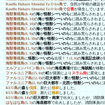
Rauffu Haharo Ahoudai Ta O Ice島
で、住民が学校の建設を
Rauffu Haharo Ahoudai Ta O Ice島
で
公害
が発生しています
海獣養殖島(8, 4)
の
海
が
怪獣シーいのら
に踏み荒らされまし
海獣養殖島(6, 14)
の
海
が
怪獣シーいのら
に踏み荒らされま
海獣養殖島(8, 10)
の
海
が
怪獣シーいのら
に踏み荒らされま
海獣養殖島(7, 4)
の
海
が
怪獣シーいのら
に踏み荒らされまし
海獣養殖島(6, 9)
の
海
が
怪獣シーいのら
に踏み荒らされまし
海獣養殖島(14, 10)
の
海
が
怪獣シーいのら
に踏み荒らされま
海獣養殖島(8, 5)
の
海
が
怪獣シーいのら
に踏み荒らされまし
海獣養殖島(12, 9)
の
海
が
怪獣シーいのら
に踏み荒らされま
海獣養殖島(1, 9)
の
海
が
怪獣シーいのら
に踏み荒らされまし
海獣養殖島
に
怪獣シーいのら
出現！！
(1, 6)
の
海底記念碑
が
海獣養殖島(9, 11)
の
海
が
怪獣シーいのら
に踏み荒らされま
エルフェンバイン島(15, 14)
の
海底農場
付近に
海賊船
が移動
ファルコニア島(15, 6)
の
町
が貧困により
スラム街
に変化し
ファルコニア島(12, 0)
の
巨大都市－東
が
怪獣シーいのら
に
ファルコニア島(2, 0)
の
巨大都市－北西
が
怪獣シーいのら
に
KUU島
の
森
を
伐採
、新たに
植林
しました。
KUU島
の
森
を
伐採
、新たに
植林
しました。
KUU島(10, 14)
の
巨大都市－南東
で出火しましたが、消防隊
はなはな島(5, 5)
の
海底都市
で出火しましたが、消防隊員の